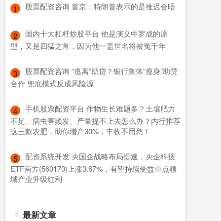
​股票配资咨询 普京：特朗普表示的是推迟会晤
1
​国内十大杠杆炒股平台 他是演义中罗成的原
2
型，又是四猛之首，因为他一盖世名将被冤千年
​股票配资咨询 “逃离”助贷？银行集体“瘦身”助贷
3
合作 兜底模式反成风险源
​手机股票配资平台 作物生长难题多？土壤肥力
4
不足、病虫害频发、产量提不上去怎么办？内行推荐
这三款农肥，助你增产30%，丰收不用愁！
​配资系统开发 央国企战略布局提速，央企科技
5
ETF南方(560170)上涨3.67%，有望持续受益重点领
域产业升级红利
最新文章