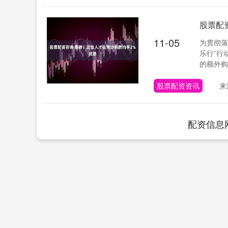
股票配
11-05
为贯彻落
乐行”行
的额外购房
股票配资资讯
来
配资信息