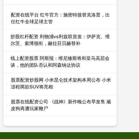
配资在线平台 红牛官方：施密特接替克洛普，出
任红牛全球足球主管
炒股杠杆配资 利物浦vs利兹联首发：伊萨克、维
尔茨、索博领衔，赫拉芬贝赫替补
线上配资股票 阿斯报：维尼修斯将和皇马高层会
谈，他的团队否认和阿森纳达协议
股票配资炒股网 小米昆仑技术架构本周公布 小米
澎程两款SUV将亮相
股票在线配资公司 《战神》新作晚公布早发售 顽
皮狗再遭玩家鞭尸