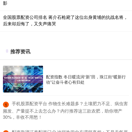
影
全国股票配资公司排名 蒋介石枪毙了这位出身黄埔的抗战名将，
后来却后悔了，又失声痛哭
推荐资讯
配资指数 冬日暖流润“新”田，珠江街“暖新行
动”让奋斗者心有归处
​手机股票配资平台 作物生长难题多？土壤肥力不足、病虫害
1
频发、产量提不上去怎么办？内行推荐这三款农肥，助你增产
30%，丰收不用愁！
​配资靠谱证券配资门户 迪丽热巴中东滞留真相：不是天气原