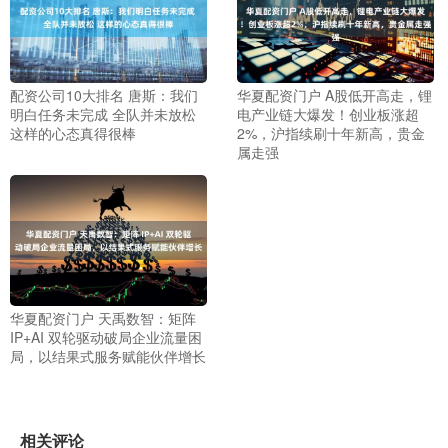
配资公司10大排名 唐斯：我们
华夏配资门户 A股低开高走，锂
明白任务未完成 全队并未放松
电产业链大爆发！创业板涨超
这样的心态真得很棒
2%，沪指续刷十年新高，贵金
属走强
华夏配资门户 天禹数智：矩阵
IP+AI 双轮驱动破局企业流量困
局，以结果式服务赋能伙伴增长
相关评论