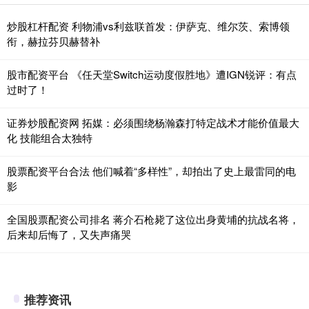
炒股杠杆配资 利物浦vs利兹联首发：伊萨克、维尔茨、索博领
衔，赫拉芬贝赫替补
股市配资平台 《任天堂Switch运动度假胜地》遭IGN锐评：有点
过时了！
证券炒股配资网 拓媒：必须围绕杨瀚森打特定战术才能价值最大
化 技能组合太独特
股票配资平台合法 他们喊着“多样性”，却拍出了史上最雷同的电
影
全国股票配资公司排名 蒋介石枪毙了这位出身黄埔的抗战名将，
后来却后悔了，又失声痛哭
推荐资讯