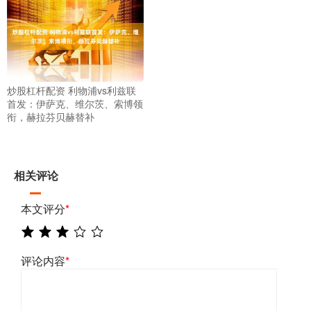
炒股杠杆配资 利物浦vs利兹联
首发：伊萨克、维尔茨、索博领
衔，赫拉芬贝赫替补
相关评论
本文评分
*
评论内容
*