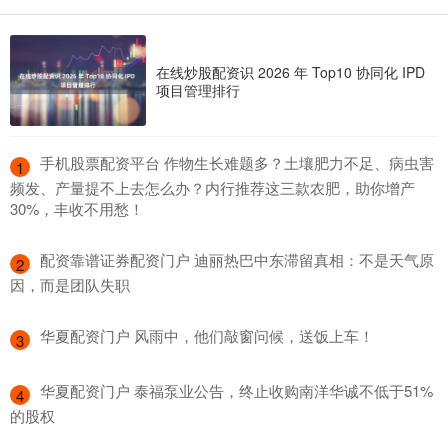
在线炒股配资识 2026 年 Top10 协同化 IPD
项目管理排行
​手机股票配资平台 作物生长难题多？土壤肥力不足、病虫害
1
频发、产量提不上去怎么办？内行推荐这三款农肥，助你增产
30%，丰收不用愁！
​配资靠谱证券配资门户 迪丽热巴中东滞留真相：不是天气原
2
因，而是团队失职
​华夏配资门户 风雨中，他们敲窗问候，送饭上车！
3
​华夏配资门户 泰福泵业公告，终止收购南洋华诚不低于51%
4
的股权