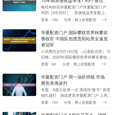
10年期美债收益率涨1.93个基点
每经AI快讯华夏配资门户华夏配资门户，
周四（9月25日），美债收益率多数上
涨，2年期美债收益率涨4.50个基点报
查看：162
分类：网上炒股配资
3.653%，3年期美债收益率涨5.08个基点
报....
华夏配资门户 国际攀联世界杯攀岩
赛收官 中国队包揽贵阳站男女速度
赛冠军
人民网北京9月14日电 （记者欧兴荣）13
日晚，2025年国际攀联世界杯攀岩赛收官
之战在贵阳观山湖公园贵州·彩湖国际攀岩
查看：60
分类：网上炒股配资
中心落下帷幕。中国选手发挥出色，储守
宏夺....
华夏配资门户 周一油价持稳 市场
聚焦美俄谈判
专题：A股正处第一次“系统性‘慢’牛” 有望
稳扎稳打、挑战更高华夏配资门户 上周累
计下跌逾4%后，周一国际油价保持稳定。
查看：154
分类：网上炒股配资
投资者正关注本周晚些时候美俄就乌克兰
战争....
华夏配资门户 A股低开高走，锂电