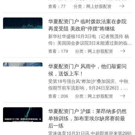
求生大赛征集令”，称将在龙泉山推出荒野
查看：77
分类：网上炒股配资
求生赛事，引发网民关注及热议。 11月7
日中....
华夏配资门户 临时拨款法案在参院
再度受阻 美政府“停摆”将继续
新华社华盛顿10月3日电（记者熊茂伶 杨
伶）美国国会参议院3日未能通过新的临时
拨款法案华夏配资门户，民主党和共和党
查看：179
分类：网上炒股配资
的提案均再度遭到否决，这意味着联邦政
府“停摆”....
华夏配资门户 风雨中，他们敲窗问
候，送饭上车！
受第18号强台风“桦加沙”叠加国庆、中秋
假期节前车流影响，9月24日至26日，南
沙港区周边扬帆路、新港路等主干道面临
查看：206
分类：网上炒股配资
车辆营运高峰，大量集卡货车滞留，司机
就餐、饮....
华夏配资门户 沪媒：莱昂纳多仍然
单独训练，加布里埃尔缺席赛前最
后一练
雷速体育10月31日讯 中超即将迎来第29轮