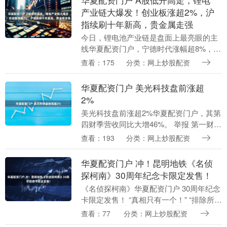
产业链大爆发！创业板涨超2%，沪
指续刷十年新高，贵金属走强
今日，锂电池产业链是盘面上最亮眼的主
线华夏配资门户，宁德时代涨幅超8%，华
盛锂电、泰和科技、新宙邦、海科新源、
查看：175
分类：网上炒股配资
孚日股份等全线飙涨，是推动创业板指走
高的核心动力。....
华夏配资门户 美光科技盘前涨超
2%
美光科技盘前涨超2%华夏配资门户，其第
四财季营收同比大增46%。 举报 第一财经
广告合作，请点击这里此内容为第一财经
查看：193
分类：网上炒股配资
原创，著作权归第一财经所有。未经第一
财经书面....
华夏配资门户 冲！昆明地铁《名侦
探柯南》30周年纪念卡限定发售！
《名侦探柯南》华夏配资门户 30周年纪念
卡限定发售！ “真相只有一个！” “排除所有
不可能的事实， 剩下的即使再不可思议，
查看：77
分类：网上炒股配资
那也是真相。” 手握真相的 不再只是侦....