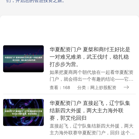
华夏配资门户 夏桀和商纣王好比是
一对难兄难弟，武王伐纣，稳扎稳
打步步为营。
如果把夏商两个朝代放在一起看华夏配资
门户，就会得出一个有趣的结论——它们
像是同病相怜、惺惺相惜的关系！不仅仅
查看：168
分类：网上炒股配资
是他们给君主起名的方式相同（都用甲乙
丙丁），连他们灭....
华夏配资门户 直接起飞，辽宁队集
结新四大外援，两大主力海外联
赛，郭艾伦回归
直接起飞，辽宁队集结新四大外援，两大
主力海外联赛华夏配资门户，回归 这个夏