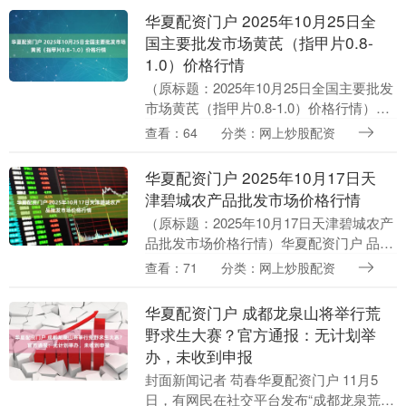
华夏配资门户 2025年10月25日全
国主要批发市场黄芪（指甲片0.8-
1.0）价格行情
（原标题：2025年10月25日全国主要批发
市场黄芪（指甲片0.8-1.0）价格行情）华
夏配资门户 市场 最高价 最低价 大宗价 会
查看：64
分类：网上炒股配资
川江能中药材综合贸易市场 5....
华夏配资门户 2025年10月17日天
津碧城农产品批发市场价格行情
（原标题：2025年10月17日天津碧城农产
品批发市场价格行情）华夏配资门户 品种
最高价 最低价 大宗价 面粉 5.40 4.20 4.80
查看：71
分类：网上炒股配资
大米 5.10 ....
华夏配资门户 成都龙泉山将举行荒
野求生大赛？官方通报：无计划举
办，未收到申报
封面新闻记者 苟春华夏配资门户 11月5
日，有网民在社交平台发布“成都龙泉荒野