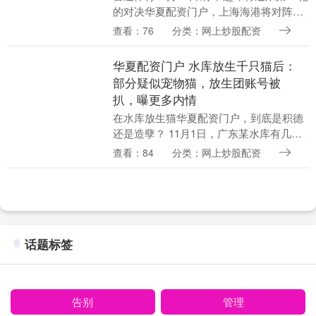
的对决华夏配资门户，上海海港将对阵浙
江队，赛前上海媒体《新民晚报》用整版
查看：76
分类：网上炒股配资
报道了这场比赛前的最后一练。 报道中表
示，在....
华夏配资门户 水库放生千只猫后：
部分疑似宠物猫，放生团账号被
扒，曝更多内情
在水库放生猫华夏配资门户，到底是积德
还是造孽？ 11月1日，广东某水库有几千
只量猫咪被放生，放生者嘴上念着阿弥陀
查看：84
分类：网上炒股配资
佛，放着大悲咒，却眼睁睁看着猫咪接连
跳水，生死未....
话题标签
告别
管理