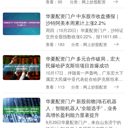
天辽宁队整体来说是损失比较严重的，不
查看：95
分类：网上炒股配资
过此时他们终于集结了最新的4名外援。随
着昨天奥利弗....
华夏配资门户 中东股市收盘播报｜
沙特阿美本周累计上涨2.2%
周四（10月23日）华夏配资门户，沙特证
交所全股指数收涨0.22%，报11611.68
点，本周（连续五个自然日）累计下跌
查看：183
分类：网上炒股配资
0.73%，19-21日持续下挫，之后有....
华夏配资门户 多元合作破局，宏大
民爆哈萨克斯坦项目首爆成功
10月17日，伴随着一声轰鸣，广东宏大下
属宏大民爆中亚代表处在哈萨克斯坦承揽
的项目，顺利完成首次爆破作业华夏配资
查看：113
分类：网上炒股配资
门户，标志着项目进入关键阶段，更彰显
企业“多样化....
华夏配资门户 新股前瞻|珞石机器
人：智能机器人“全能选手”，业务
高增长盈利能力显著提升
9月29日华夏配资门户，来自山东济宁的