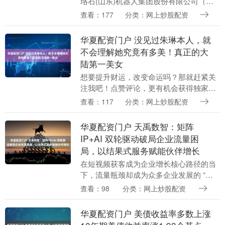
珞石(山东)机器人集团股份有限公司（简
称“珞石机器人”）向港交所递交上市申
查看：177
分类：网上炒股配资
请。作为国内唯一实现“工业+协作”机器人
量产企业....
华夏配资门户 没见过朱琳本人，就
不会理解她究竟有多美！真正的大
陆第一美女
想要提升财运，改变命运吗？那就赶紧关
注我吧！点赞评论，更有机会获得独家转
运秘籍哦！祝您财运亨通，心想事成！ 没
查看：117
分类：网上炒股配资
见过朱琳本人，就不会理解她究竟有多
美！真正的大陆第....
华夏配资门户 天禹数智：矩阵
IP+AI 双轮驱动破局企业流量困
局，以结果式服务赋能伙伴增长
在短视频获客成为企业增长核心路径的当
下，流量瓶颈却成为众多企业发展的 “拦
路虎”。天禹数智作为深耕营销与 AI 技术
查看：98
分类：网上炒股配资
融合的企业，曾同样受困于流量短板 ——
过去....
华夏配资门户 美债收益率多数上涨